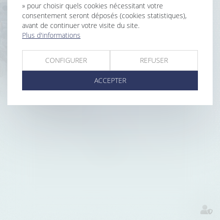
» pour choisir quels cookies nécessitant votre
consentement seront déposés (cookies statistiques),
avant de continuer votre visite du site.
COMPARAISON
GESTION
Plus d'informations
DE DOCUMENTS
ÉLECTRONIQUE
DE DOCUMENTS
ET GESTION
CONFIGURER
REFUSER
DES MÉTADATAS
ET D'EMAILS
ACCEPTER