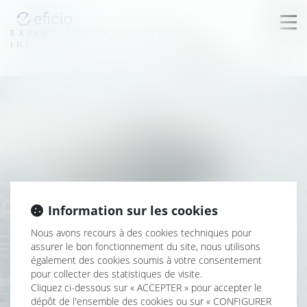
Ouv
EXPERTISES EN SOLUTIONS
le
INFORMATIQUES JURIDIQUES
me
FR
EN
Information sur les cookies
Libérateur
Créateur
Nous avons recours à des cookies techniques pour
de travail
de temps
assurer le bon fonctionnement du site, nous utilisons
qualitatif
optimisé
également des cookies soumis à votre consentement
pour collecter des statistiques de visite.
Cliquez ci-dessous sur « ACCEPTER » pour accepter le
dépôt de l'ensemble des cookies ou sur « CONFIGURER