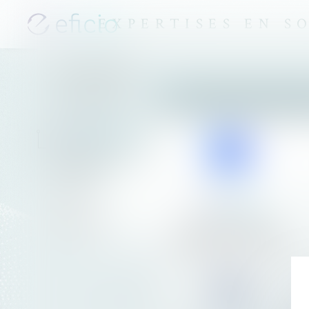
EXPERTISES EN S
NOUS CONNAITRE
NOS SOLUTI
NOS EXPERTISES
NOS SOLUTIONS
NOS CLIENTS
CONTACT
iManage
ACTUALITÉS
Gestion électronique
de documents et d’emails