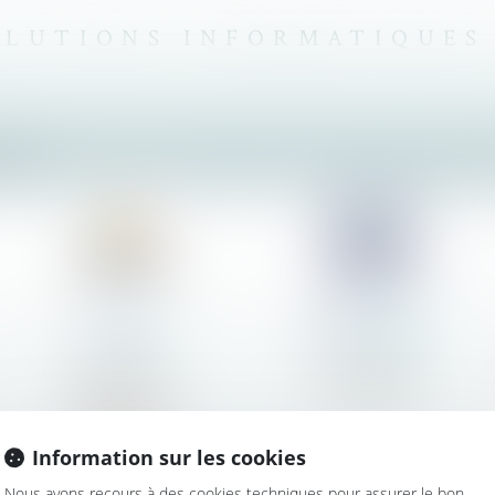
OLUTIONS INFORMATIQUES
ONS
Litera
Mimecast
Comparaison
Gestion unifiée
de documents
des emails
Information sur les cookies
Nous avons recours à des cookies techniques pour assurer le bon