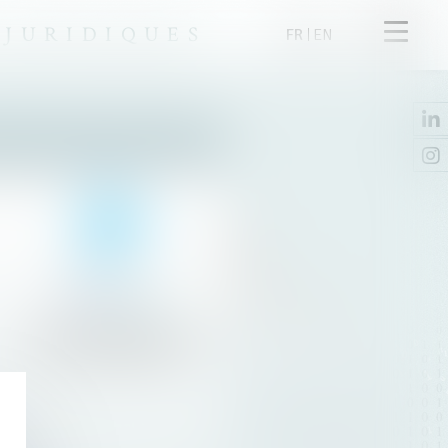
Ouvrir
 JURIDIQUES
FR
EN
le
menu
Hubshare
Faciliter la collaboration par
le partage de fichiers