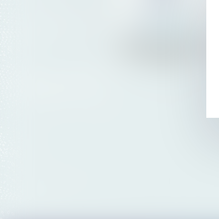
EfXtools
Connexion de votre outil de
gestion (PMS) avec la GED
d'iManage