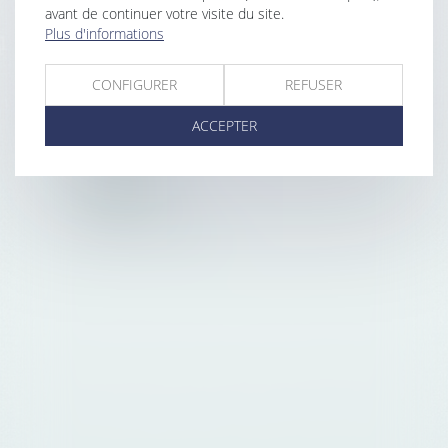
avant de continuer votre visite du site.
121 rue d'Aguesseau
Plus d'informations
92100 Boulogne Billancourt
France
CONFIGURER
REFUSER
EMAIL
ACCEPTER
contact@eficio.fr
TÉLÉPHONE
+33 (0)1 59 03 05 60