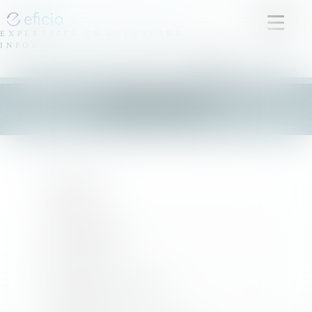
Ouvrir
EXPERTISES EN SOLUTIONS
le
INFORMATIQUES JURIDIQUES
menu
FR
EN
CONTACT
VOTRE NOM
VOTRE PRÉNOM
VOTRE ADRESSE E-MAIL